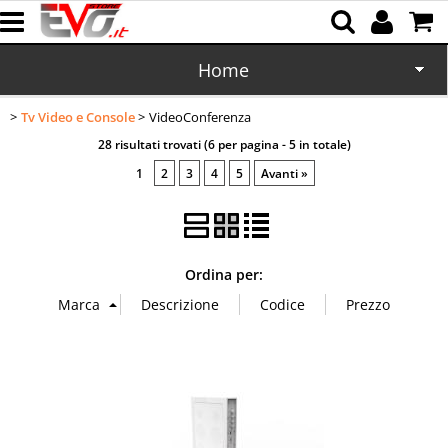
Home
Tv Video e Console
VideoConferenza
CD/DVD
28 risultati trovati (6 per pagina - 5 in totale)
Memorie
1
2
3
4
5
Avanti »
Batterie
Cartucce
Ordina per:
Domotica
Cellulari
Office