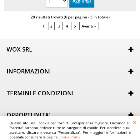
28 risultati trovati (6 per pagina - 5 in totale)
1
2
3
4
5
Avanti »
WOX SRL
Via Lorenzo Tabellione, 13
47891 Rovereta (RSM)
INFORMAZIONI
COE SM21075
Autorizzazione per attività di e-commerce nr. 162 del
Chi siamo
25/02/2014
Dove Siamo
----
TERMINI E CONDIZIONI
Domande Frequenti
Tel.
+39 0549 963801
Condizioni generali di Vendita
Email:
Informativa sulla Privacy
info@evostore.it
Modalità di acquisto
----
OPPORTUNITA'
Modalità di pagamento
Questo sito usa i cookie per fornirti un'esperienza migliore. Cliccando su
Acquista all'Ingrosso
Modalità di consegna
"Accetta" saranno attivate tutte le categorie di cookie. Per decidere quali
© Wox srl - EvoStore.it
Consigli
accettare, cliccare invece su "Personalizza". Per maggiori informazioni è
Spese di trasporto
possibile consultare la pagina
Cookie Policy
.