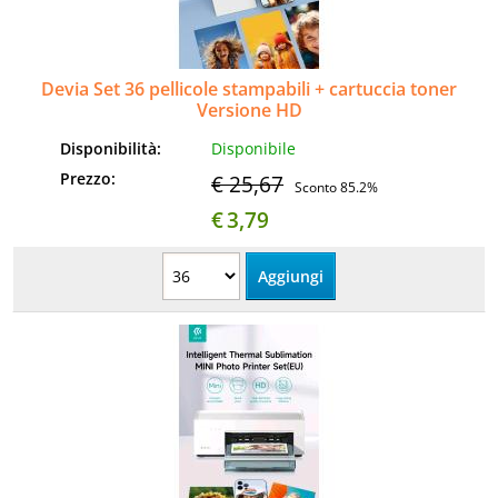
Informatica
AudioVideo
Devia Set 36 pellicole stampabili + cartuccia toner
Versione HD
Elettrodomestici
Disponibilità:
Disponibile
Prezzo:
€ 25,67
Sconto 85.2%
MEDIC
€
3,79