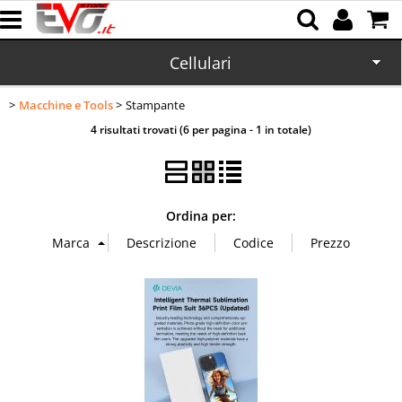
Cellulari
Macchine e Tools
Stampante
Home
4 risultati trovati (6 per pagina - 1 in totale)
CD/DVD
Memorie
Ordina per:
Batterie
Cartucce
Domotica
Office