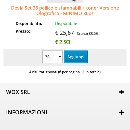
Devia Set 36 pellicole stampabili + toner Versione
Olografica - MINIMO 36pz
Disponibilità:
Disponibile
Prezzo:
€ 25,67
Sconto 88.6%
€
2,93
4 risultati trovati (6 per pagina - 1 in totale)
WOX SRL
Via Lorenzo Tabellione, 13
47891 Rovereta (RSM)
INFORMAZIONI
COE SM21075
Autorizzazione per attività di e-commerce nr. 162 del
Chi siamo
25/02/2014
Dove Siamo