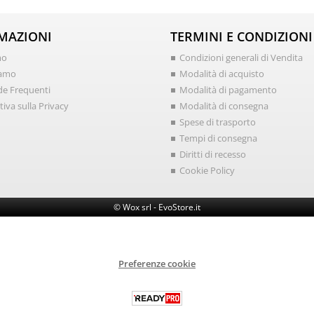
MAZIONI
TERMINI E CONDIZIONI
mo
Condizioni generali di Vendita
iamo
Modalità di acquisto
e Frequenti
Modalità di pagamento
iva sulla Privacy
Modalità di consegna
Spese di trasporto
Tempi di consegna
Diritti di recesso
Cookie Policy
© Wox srl - EvoStore.it
Preferenze cookie