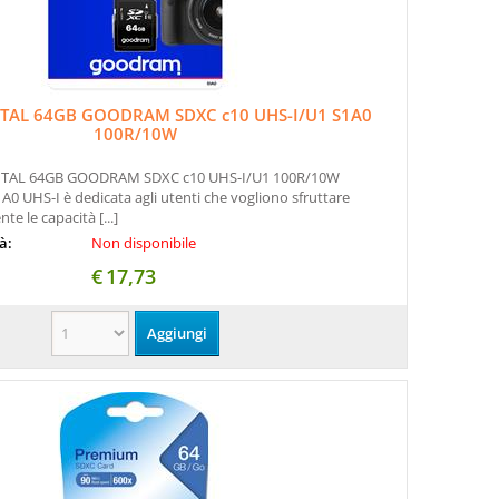
ITAL 64GB GOODRAM SDXC c10 UHS-I/U1 S1A0
100R/10W
ITAL 64GB GOODRAM SDXC c10 UHS-I/U1 100R/10W
A0 UHS-I è dedicata agli utenti che vogliono sfruttare
e le capacità [...]
tà:
Non disponibile
€
17,73