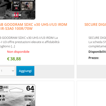
4GB GOODRAM SDXC v30 UHS-I/U3 IRDM
SECURE DIG
IR-S3A0 100R/70W
B GOODRAM SDXC v30 UHS-I/U3 IRDM La
SECURE DIG
U3 offre prestazioni elevate e affidabilità
La scheda S1
gliono [...]
completament
Non disponibile
Disponibili
Prezzo:
€
38,88