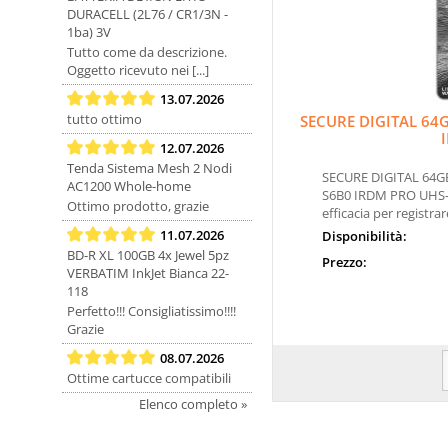
DURACELL (2L76 / CR1/3N -
1ba) 3V
Tutto come da descrizione.
Oggetto ricevuto nei [...]
13.07.2026
tutto ottimo
SECURE DIGITAL 64
12.07.2026
Tenda Sistema Mesh 2 Nodi
SECURE DIGITAL 64G
AC1200 Whole-home
S6B0 IRDM PRO UHS-I
Ottimo prodotto, grazie
efficacia per registrare
11.07.2026
Disponibilità:
BD-R XL 100GB 4x Jewel 5pz
Prezzo:
VERBATIM InkJet Bianca 22-
118
Perfetto!!! Consigliatissimo!!!!
Grazie
08.07.2026
Ottime cartucce compatibili
Elenco completo »