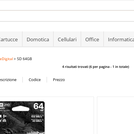
Sono gi
Per completare 
artucce
Domotica
Cellulari
Office
Informatic
nome utente e
clicca sul 
eDigital
SD 64GB
E
4 risultati trovati (6 per pagina - 1 in totale)
Pa
Hai perso