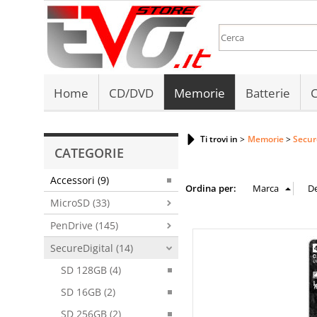
Home
CD/DVD
Memorie
Batterie
C
Ti trovi in
Memorie
Secur
CATEGORIE
Accessori (9)
Ordina per:
MicroSD (33)
PenDrive (145)
SecureDigital (14)
SD 128GB (4)
SD 16GB (2)
SD 256GB (2)