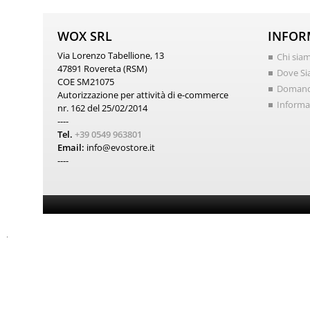
WOX SRL
INFOR
Via Lorenzo Tabellione, 13
Chi sia
47891 Rovereta (RSM)
Dove S
COE SM21075
Domand
Autorizzazione per attività di e-commerce
Informat
nr. 162 del 25/02/2014
----
Tel.
+39 0549 963801
Email:
info@evostore.it
----