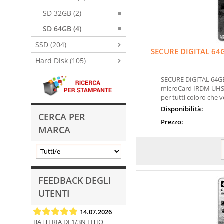
SD 32GB (2)
SD 64GB (4)
SSD (204)
SECURE DIGITAL 6
Hard Disk (105)
SECURE DIGITAL 64G
microCard IRDM UHS-I 
per tutti coloro che vo
Disponibilità:
CERCA PER
Prezzo:
MARCA
FEEDBACK DEGLI
UTENTI
14.07.2026
BATTERIA DL1/3N LITIO