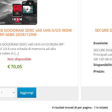
GB GOODRAM SDXC v60 UHS-II/U3 IRDM
SECURE D
IRP-S6B0 265R/120W
Evasione:
B GOODRAM SDXC v60 UHS-II/U3 IRDM IRP-
I U3 è una scheda di memoria ad alta
SECURE DIG
 video in [...]
Principali ca
Non disponibile
GB 128 GB int
Disponibili
€
70,05
Prezzo:
4 risultati trovati (6 per pagina - 1 in totale)