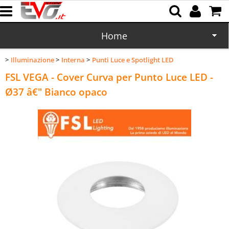
Home
Illuminazione
Interna
Punti Luce e Spotlight LED
CD/DVD
FSL VEGA - Cover Curva per Punto Luce LED -
Memorie
Ø37 â€" Bianco opaco
Batterie
Cartucce
Domotica
Cellulari
Office