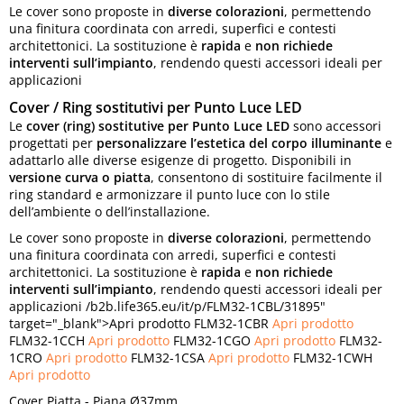
Le cover sono proposte in
diverse colorazioni
, permettendo
una finitura coordinata con arredi, superfici e contesti
architettonici. La sostituzione è
rapida
e
non richiede
interventi sull’impianto
, rendendo questi accessori ideali per
applicazioni
Cover / Ring sostitutivi per Punto Luce LED
Le
cover (ring) sostitutive per Punto Luce LED
sono accessori
progettati per
personalizzare l’estetica del corpo illuminante
e
adattarlo alle diverse esigenze di progetto. Disponibili in
versione curva o piatta
, consentono di sostituire facilmente il
ring standard e armonizzare il punto luce con lo stile
dell’ambiente o dell’installazione.
Le cover sono proposte in
diverse colorazioni
, permettendo
una finitura coordinata con arredi, superfici e contesti
architettonici. La sostituzione è
rapida
e
non richiede
interventi sull’impianto
, rendendo questi accessori ideali per
applicazioni /b2b.life365.eu/it/p/FLM32-1CBL/31895"
target="_blank">Apri prodotto FLM32-1CBR
Apri prodotto
FLM32-1CCH
Apri prodotto
FLM32-1CGO
Apri prodotto
FLM32-
1CRO
Apri prodotto
FLM32-1CSA
Apri prodotto
FLM32-1CWH
Apri prodotto
Cover Piatta - Piana Ø37mm