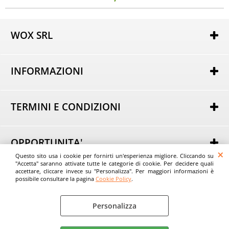
WOX SRL
Via Lorenzo Tabellione, 13
47891 Rovereta (RSM)
INFORMAZIONI
COE SM21075
Autorizzazione per attività di e-commerce nr. 162 del
Chi siamo
25/02/2014
Dove Siamo
----
TERMINI E CONDIZIONI
Domande Frequenti
Tel.
+39 0549 963801
Condizioni generali di Vendita
Email:
Informativa sulla Privacy
info@evostore.it
Modalità di acquisto
----
OPPORTUNITA'
Modalità di pagamento
Questo sito usa i cookie per fornirti un'esperienza migliore. Cliccando su
Acquista all'Ingrosso
Modalità di consegna
"Accetta" saranno attivate tutte le categorie di cookie. Per decidere quali
© Wox srl - EvoStore.it
Consigli
accettare, cliccare invece su "Personalizza". Per maggiori informazioni è
Spese di trasporto
possibile consultare la pagina
Cookie Policy
.
Tempi di consegna
Diritti di recesso
Personalizza
Cookie Policy
Preferenze cookie