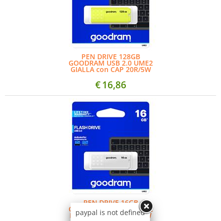
PEN DRIVE 128GB
GOODRAM USB 2.0 UME2
GIALLA con CAP 20R/5W
€
16,86
PEN DRIVE 16GB
GOODRAM USB 2.0 UME2
paypal is not defined
BIANCA con CAP 20R/5W