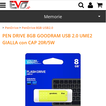
Memorie
PenDrive
PenDrive 8GB USB2.0
Home
PEN DRIVE 8GB GOODRAM USB 2.0 UME2
CD/DVD
GIALLA con CAP 20R/5W
Batterie
Cartucce
Domotica
Cellulari
Office