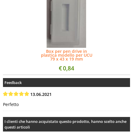
Box per pen drive in
plastica modello per UCU
79 x 43 x 19 mm
€
0,84
Feedback
13.06.2021
Perfetto
I clienti che hanno acquistato questo prodotto, hanno scelto anche
questi articoli