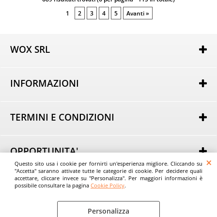
1
2
3
4
5
Avanti »
WOX SRL
Via Lorenzo Tabellione, 13
47891 Rovereta (RSM)
INFORMAZIONI
COE SM21075
Autorizzazione per attività di e-commerce nr. 162 del
Chi siamo
25/02/2014
Dove Siamo
----
TERMINI E CONDIZIONI
Domande Frequenti
Tel.
+39 0549 963801
Condizioni generali di Vendita
Email:
Informativa sulla Privacy
info@evostore.it
Modalità di acquisto
----
OPPORTUNITA'
Modalità di pagamento
Questo sito usa i cookie per fornirti un'esperienza migliore. Cliccando su
Acquista all'Ingrosso
Modalità di consegna
"Accetta" saranno attivate tutte le categorie di cookie. Per decidere quali
© Wox srl - EvoStore.it
Consigli
accettare, cliccare invece su "Personalizza". Per maggiori informazioni è
Spese di trasporto
possibile consultare la pagina
Cookie Policy
.
Tempi di consegna
Diritti di recesso
Personalizza
Cookie Policy
Preferenze cookie