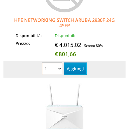
Informatica
HPE NETWORKING SWITCH ARUBA 2930F 24G
AudioVideo
4SFP
Disponibilità:
Disponibile
Elettrodomestici
Prezzo:
€ 4.015,02
Sconto 80%
MEDIC
€
801,66