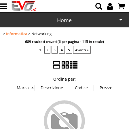
Home
Informatica
Networking
CD/DVD
689 risultati trovati (6 per pagina - 115 in totale)
Memorie
1
2
3
4
5
Avanti »
Batterie
Cartucce
Ordina per:
Domotica
Cellulari
Office