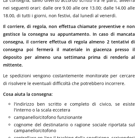
La consegna, salvo diverso accordo scritto fra le parti, avverrà
nei seguenti orari: dalle ore 9.00 alle ore 13.00; dalle 14.00 alle
18.00, di tutti i giorni, non festivi, dal lunedì al venerdì.
Il corriere, di regola, non effettua chiamate preventive e non
gestisce la consegna su appuntamento. In caso di mancata
consegna, il corriere effettua di regola almeno 2 tentativi di
consegna poi fermerà il materiale in giacenza presso il
deposito per almeno una settimana prima di renderlo al
mittente.
Le spedizioni vengono costantemente monitorate per cercare
di risolvere le eventuali difficoltà che potrebbero incorrere.
Cosa aiuta la consegna:
l'indirizzo ben scritto e completo di civico, se esiste
l'interno o la scala eccetera
campanello/citofono funzionante
cognome del destinatario o ragione sociale riportata sul
campanello/citofono
controllare on line il tracking della spedizione, scrivendoci