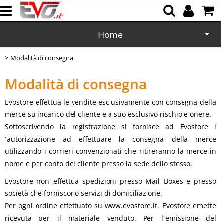
Home
Modalità di consegna
CD/DVD
Modalità di consegna
Memorie
Evostore effettua le vendite esclusivamente con consegna della
Batterie
merce su incarico del cliente e a suo esclusivo rischio e onere.
Sottoscrivendo la registrazione si fornisce ad Evostore l
Cartucce
´autorizzazione ad effettuare la consegna della merce
utilizzando i corrieri convenzionati che ritireranno la merce in
Domotica
nome e per conto del cliente presso la sede dello stesso.
Evostore non effettua spedizioni presso Mail Boxes e presso
Cellulari
società che forniscono servizi di domiciliazione.
Per ogni ordine effettuato su www.evostore.it. Evostore emette
Office
ricevuta per il materiale venduto. Per l´emissione del