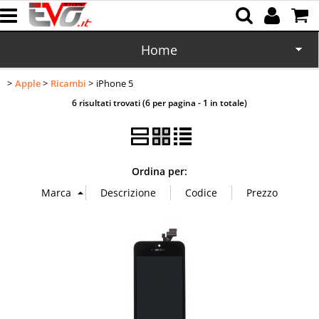
Home
Apple
Ricambi
iPhone 5
CD/DVD
6 risultati trovati (6 per pagina - 1 in totale)
Memorie
Batterie
Ordina per:
Cartucce
Domotica
Cellulari
Office