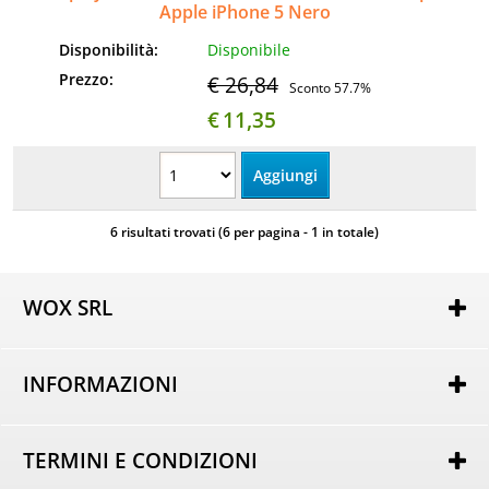
Apple iPhone 5 Nero
Disponibilità:
Disponibile
Prezzo:
€ 26,84
Sconto 57.7%
€
11,35
6 risultati trovati (6 per pagina - 1 in totale)
WOX SRL
Via Lorenzo Tabellione, 13
47891 Rovereta (RSM)
INFORMAZIONI
COE SM21075
Autorizzazione per attività di e-commerce nr. 162 del
Chi siamo
25/02/2014
Dove Siamo
----
TERMINI E CONDIZIONI
Domande Frequenti
Tel.
+39 0549 963801