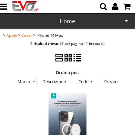
Home
Apple
Cover
iPhone 14 Max
CD/DVD
2 risultati trovati (6 per pagina - 1 in totale)
Memorie
Batterie
Ordina per:
Cartucce
Domotica
Cellulari
Office