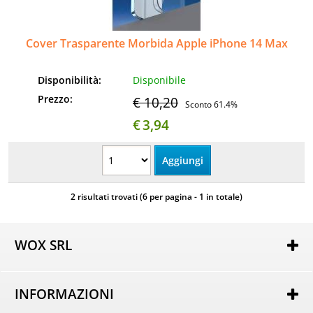
Cover Trasparente Morbida Apple iPhone 14 Max
Disponibilità:
Disponibile
Prezzo:
€ 10,20
Sconto 61.4%
€
3,94
2 risultati trovati (6 per pagina - 1 in totale)
WOX SRL
Via Lorenzo Tabellione, 13
47891 Rovereta (RSM)
INFORMAZIONI
COE SM21075
Autorizzazione per attività di e-commerce nr. 162 del