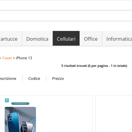
Sono gi
Per completare 
artucce
Domotica
Cellulari
Office
Informatic
nome utente e
clicca sul 
Cover
iPhone 13
E
5 risultati trovati (6 per pagina - 1 in totale)
Pa
Hai perso