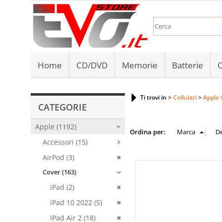
Home
CD/DVD
Memorie
Batterie
C
Ti trovi in
Cellulari
Apple
CATEGORIE
Apple (1192)
Ordina per:
Accessori (15)
AirPod (3)
Cover (163)
iPad (2)
iPad 10 2022 (5)
iPad Air 2 (18)