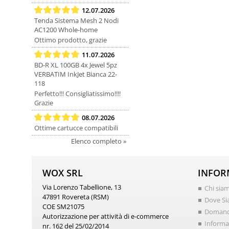
12.07.2026
Tenda Sistema Mesh 2 Nodi
AC1200 Whole-home
Ottimo prodotto, grazie
11.07.2026
BD-R XL 100GB 4x Jewel 5pz
VERBATIM InkJet Bianca 22-
118
Perfetto!!! Consigliatissimo!!!!
Grazie
08.07.2026
Ottime cartucce compatibili
Elenco completo »
WOX SRL
INFOR
Via Lorenzo Tabellione, 13
Chi sia
47891 Rovereta (RSM)
Dove S
COE SM21075
Domand
Autorizzazione per attività di e-commerce
Informat
nr. 162 del 25/02/2014