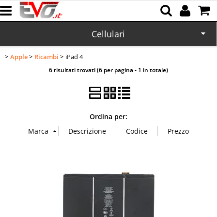
Cellulari
Apple
Ricambi
iPad 4
Home
6 risultati trovati (6 per pagina - 1 in totale)
CD/DVD
Memorie
Ordina per:
Batterie
Cartucce
Domotica
Office