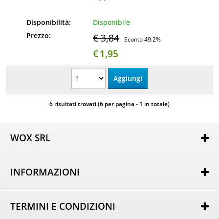
Disponibilità:
Disponibile
Prezzo:
€ 3,84
Sconto 49.2%
€
1,95
6 risultati trovati (6 per pagina - 1 in totale)
WOX SRL
Via Lorenzo Tabellione, 13
47891 Rovereta (RSM)
INFORMAZIONI
COE SM21075
Autorizzazione per attività di e-commerce nr. 162 del
Chi siamo
25/02/2014
Dove Siamo
----
TERMINI E CONDIZIONI
Domande Frequenti
Tel.
+39 0549 963801