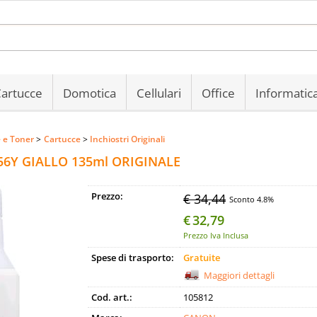
Sono gi
Per completare 
artucce
Domotica
Cellulari
Office
Informatic
nome utente e
clicca sul 
 e Toner
Cartucce
Inchiostri Originali
E
6Y GIALLO 135ml ORIGINALE
Pa
Prezzo:
€ 34,44
Sconto 4.8%
€
32,79
Prezzo Iva Inclusa
Hai perso
Spese di trasporto:
Gratuite
Maggiori dettagli
Cod. art.:
105812