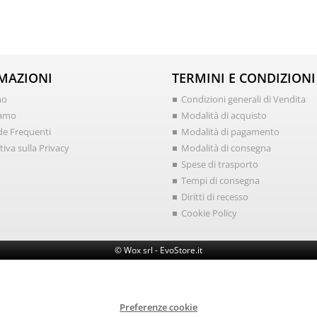
MAZIONI
TERMINI E CONDIZIONI
mo
Condizioni generali di Vendita
iamo
Modalità di acquisto
e Frequenti
Modalità di pagamento
iva sulla Privacy
Modalità di consegna
Spese di trasporto
Tempi di consegna
Diritti di recesso
Cookie Policy
© Wox srl - EvoStore.it
Preferenze cookie