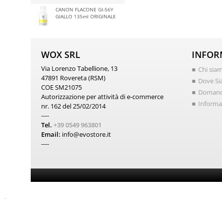
CANON FLACONE GI-56Y
GIALLO 135ml ORIGINALE
WOX SRL
INFOR
Via Lorenzo Tabellione, 13
Chi sia
47891 Rovereta (RSM)
Dove S
COE SM21075
Domand
Autorizzazione per attività di e-commerce
Informat
nr. 162 del 25/02/2014
----
Tel.
+39 0549 963801
Email:
info@evostore.it
----