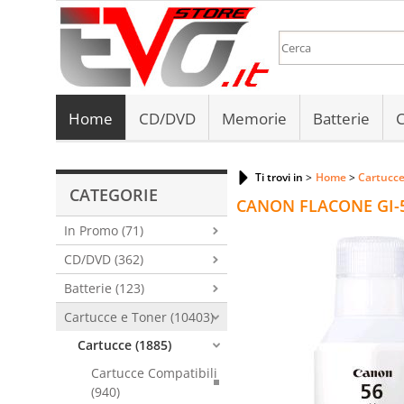
Home
CD/DVD
Memorie
Batterie
C
Ti trovi in
Home
Cartucce
CATEGORIE
CANON FLACONE GI-5
In Promo (71)
CD/DVD (362)
Batterie (123)
Cartucce e Toner (10403)
Cartucce (1885)
Cartucce Compatibili
(940)