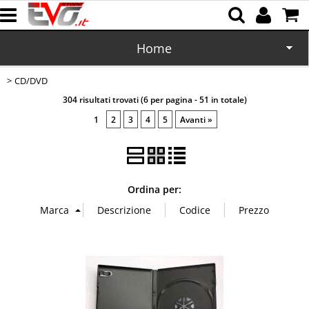
Home
CD/DVD
CD/DVD
304 risultati trovati (6 per pagina - 51 in totale)
Memorie
1
2
3
4
5
Avanti »
Batterie
Cartucce
Ordina per:
Domotica
Cellulari
Office