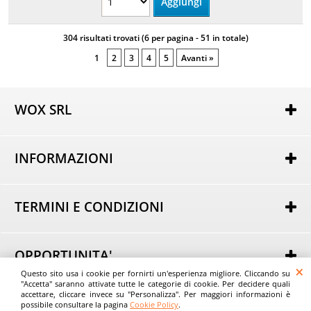
304 risultati trovati (6 per pagina - 51 in totale)
1
2
3
4
5
Avanti »
WOX SRL
Via Lorenzo Tabellione, 13
47891 Rovereta (RSM)
INFORMAZIONI
COE SM21075
Autorizzazione per attività di e-commerce nr. 162 del
Chi siamo
25/02/2014
Dove Siamo
----
TERMINI E CONDIZIONI
Domande Frequenti
Tel.
+39 0549 963801
Condizioni generali di Vendita
Email:
Informativa sulla Privacy
info@evostore.it
Modalità di acquisto
----
OPPORTUNITA'
Modalità di pagamento
Questo sito usa i cookie per fornirti un'esperienza migliore. Cliccando su
Acquista all'Ingrosso
Modalità di consegna
"Accetta" saranno attivate tutte le categorie di cookie. Per decidere quali
© Wox srl - EvoStore.it
Consigli
accettare, cliccare invece su "Personalizza". Per maggiori informazioni è
Spese di trasporto
possibile consultare la pagina
Cookie Policy
.