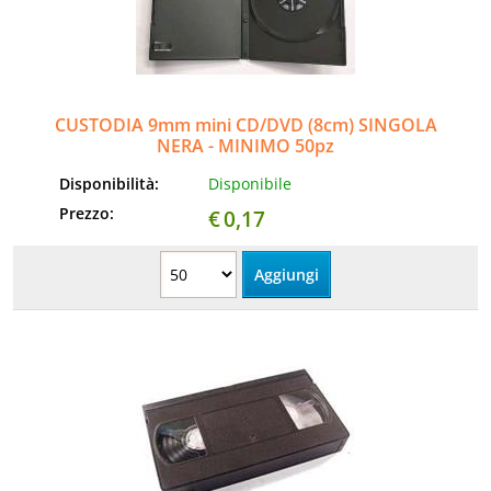
Informatica
AudioVideo
CUSTODIA 9mm mini CD/DVD (8cm) SINGOLA
Elettrodomestici
NERA - MINIMO 50pz
Disponibilità:
Disponibile
MEDIC
Prezzo:
€
0,17