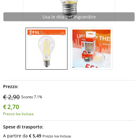
Informatica
Usa le dita per ingrandire
AudioVideo
Elettrodomestici
MEDIC
Prezzo:
€ 2,90
Sconto 7.1%
€
2,70
Prezzo Iva Inclusa
Spese di trasporto:
A partire da
€ 5,49
Prezzo Iva Inclusa