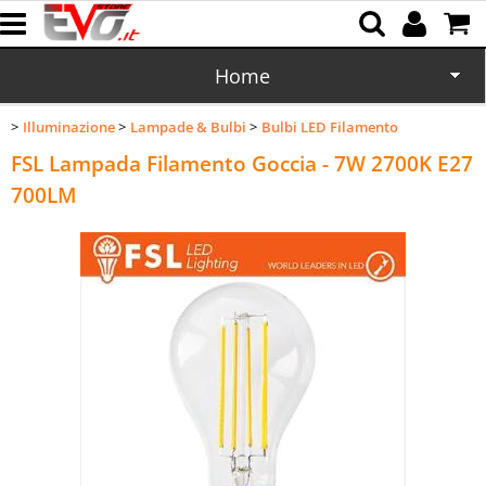
Home
Illuminazione
Lampade & Bulbi
CD/DVD
Bulbi LED Filamento
FSL Lampada Filamento Goccia - 7W 2700K E27
Memorie
700LM
Batterie
Cartucce
Domotica
Cellulari
Office