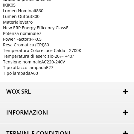
IKIK05
Lumen Nominali860
Lumen Output800
MaterialeVetro
New ERP Energy Efficency ClassE
Potenza nominale7
Power Factor(PF)0.5
Resa Cromatica (CRI)80
Temperatura ColoreLuce Calda - 2700K
Temperatura di esercizio-20?~ +40?
Tensione nominaleAC220-240V
Tipo attacco lampadaE27
Tipo lampadaA60
WOX SRL
Via Lorenzo Tabellione, 13
47891 Rovereta (RSM)
INFORMAZIONI
COE SM21075
Autorizzazione per attività di e-commerce nr. 162 del
Chi siamo
25/02/2014
Dove Siamo
----
TERMINI E CONDIZIONI