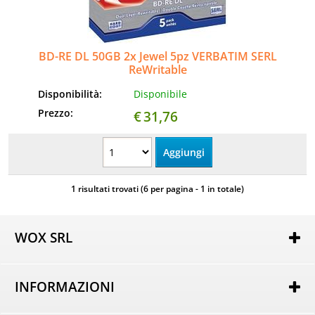
Informatica
AudioVideo
BD-RE DL 50GB 2x Jewel 5pz VERBATIM SERL
ReWritable
Elettrodomestici
Disponibilità:
Disponibile
Prezzo:
€
31,76
MEDIC
1 risultati trovati (6 per pagina - 1 in totale)
WOX SRL
Via Lorenzo Tabellione, 13
47891 Rovereta (RSM)
INFORMAZIONI
COE SM21075
Autorizzazione per attività di e-commerce nr. 162 del
Chi siamo