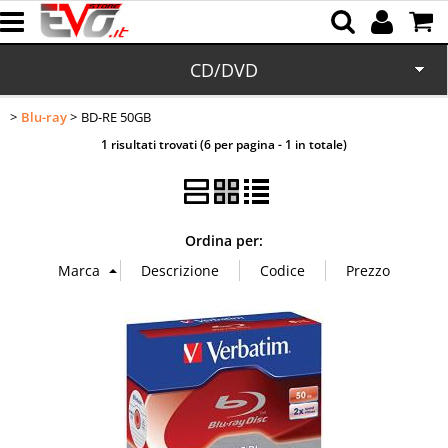
CD/DVD
Blu-ray
BD-RE 50GB
Home
1 risultati trovati (6 per pagina - 1 in totale)
Memorie
Batterie
Ordina per:
Cartucce
Domotica
Cellulari
Office