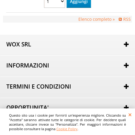
Elenco completo »
RSS
WOX SRL
Via Lorenzo Tabellione, 13
47891 Rovereta (RSM)
INFORMAZIONI
COE SM21075
Autorizzazione per attività di e-commerce nr. 162 del
Chi siamo
25/02/2014
Dove Siamo
----
TERMINI E CONDIZIONI
Domande Frequenti
Tel.
+39 0549 963801
Condizioni generali di Vendita
Email:
Informativa sulla Privacy
info@evostore.it
Modalità di acquisto
----
OPPORTUNITA'
Modalità di pagamento
Questo sito usa i cookie per fornirti un'esperienza migliore. Cliccando su
Acquista all'Ingrosso
Modalità di consegna
"Accetta" saranno attivate tutte le categorie di cookie. Per decidere quali
© Wox srl - EvoStore.it
Consigli
accettare, cliccare invece su "Personalizza". Per maggiori informazioni è
Spese di trasporto
possibile consultare la pagina
Cookie Policy
.
Tempi di consegna