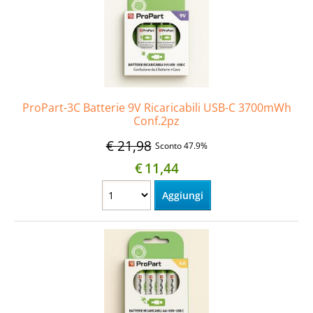
Informatica
AudioVideo
Elettrodomestici
ProPart-3C Batterie 9V Ricaricabili USB-C 3700mWh
Conf.2pz
MEDIC
€ 21,98
Sconto 47.9%
€
11,44