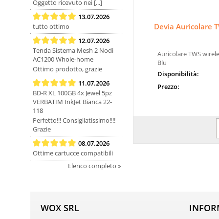
Oggetto ricevuto nei [...]
13.07.2026
Devia Auricolare
tutto ottimo
12.07.2026
Tenda Sistema Mesh 2 Nodi
Auricolare TWS wirel
AC1200 Whole-home
Blu
Ottimo prodotto, grazie
Disponibilità:
11.07.2026
Prezzo:
BD-R XL 100GB 4x Jewel 5pz
VERBATIM InkJet Bianca 22-
118
Perfetto!!! Consigliatissimo!!!!
Grazie
08.07.2026
Ottime cartucce compatibili
Elenco completo »
WOX SRL
INFOR