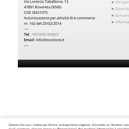
Via Lorenzo Tabellione, 13
Chi sia
47891 Rovereta (RSM)
Dove S
COE SM21075
Domand
Autorizzazione per attività di e-commerce
Informat
nr. 162 del 25/02/2014
----
Tel.
+39 0549 963801
Email:
info@evostore.it
----
Questo sito usa i cookie per fornirti un'esperienza migliore. Cliccando su "Accetta" sar
quali accettare, cliccare invece su "Personalizza". Per maggiori informazioni è possibi