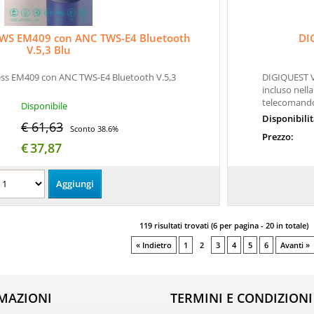
 TWS EM409 con ANC TWS-E4 Bluetooth
DI
V.5,3 Blu
ess EM409 con ANC TWS-E4 Bluetooth V.5,3
DIGIQUEST V
incluso nella
telecomando,
Disponibile
Disponibili
€ 61,63
Sconto 38.6%
Prezzo:
€
37,87
119 risultati trovati (6 per pagina - 20 in totale)
« Indietro
1
2
3
4
5
6
Avanti »
MAZIONI
TERMINI E CONDIZIONI