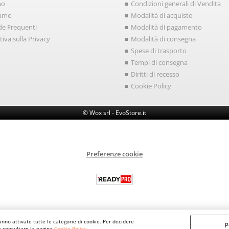
mo
Condizioni generali di Vendita
iamo
Modalità di acquisto
e Frequenti
Modalità di pagamento
iva sulla Privacy
Modalità di consegna
Spese di trasporto
Tempi di consegna
Diritti di recesso
Cookie Policy
© Wox srl - EvoStore.it
Preferenze cookie
anno attivate tutte le categorie di cookie. Per decidere
P
le consultare la pagina
Cookie Policy
.