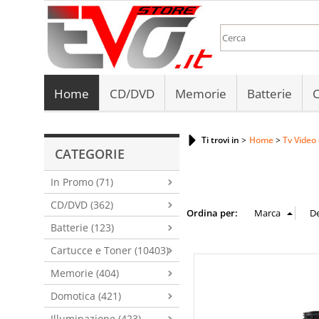
Home
CD/DVD
Memorie
Batterie
C
Ti trovi in
Home
Tv Video
CATEGORIE
In Promo (71)
CD/DVD (362)
Ordina per:
Batterie (123)
Cartucce e Toner (10403)
Memorie (404)
Domotica (421)
Illuminazione (423)