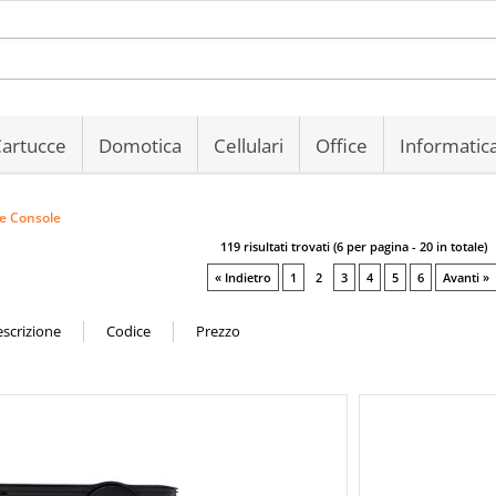
Sono gi
Per completare 
artucce
Domotica
Cellulari
Office
Informatic
nome utente e
clicca sul 
 e Console
E
119 risultati trovati (6 per pagina - 20 in totale)
« Indietro
1
2
3
4
5
6
Avanti »
Pa
Hai perso