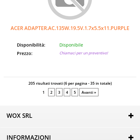
ACER ADAPTER.AC.135W.19.5V.1.7x5.5x11.PURPLE
Disponibilità:
Disponibile
Prezzo:
Chiamaci per un preventivo!
205 risultati trovati (6 per pagina - 35 in totale)
1
2
3
4
5
Avanti »
WOX SRL
Via Lorenzo Tabellione, 13
47891 Rovereta (RSM)
INFORMAZIONI
COE SM21075