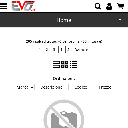
Home
CD/DVD
205 risultati trovati (6 per pagina - 35 in totale)
Memorie
1
2
3
4
5
Avanti »
Batterie
Cartucce
Ordina per:
Domotica
Cellulari
Office